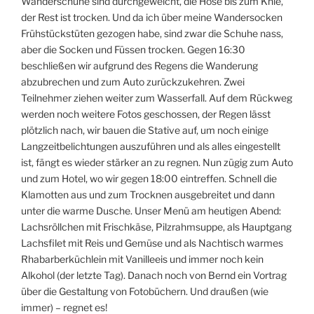
Wanderschuhe sind durchgeweicht, die Hose bis zum Knie,
der Rest ist trocken. Und da ich über meine Wandersocken
Frühstückstüten gezogen habe, sind zwar die Schuhe nass,
aber die Socken und Füssen trocken. Gegen 16:30
beschließen wir aufgrund des Regens die Wanderung
abzubrechen und zum Auto zurückzukehren. Zwei
Teilnehmer ziehen weiter zum Wasserfall. Auf dem Rückweg
werden noch weitere Fotos geschossen, der Regen lässt
plötzlich nach, wir bauen die Stative auf, um noch einige
Langzeitbelichtungen auszuführen und als alles eingestellt
ist, fängt es wieder stärker an zu regnen. Nun zügig zum Auto
und zum Hotel, wo wir gegen 18:00 eintreffen. Schnell die
Klamotten aus und zum Trocknen ausgebreitet und dann
unter die warme Dusche. Unser Menü am heutigen Abend:
Lachsröllchen mit Frischkäse, Pilzrahmsuppe, als Hauptgang
Lachsfilet mit Reis und Gemüse und als Nachtisch warmes
Rhabarberküchlein mit Vanilleeis und immer noch kein
Alkohol (der letzte Tag). Danach noch von Bernd ein Vortrag
über die Gestaltung von Fotobüchern. Und draußen (wie
immer) – regnet es!