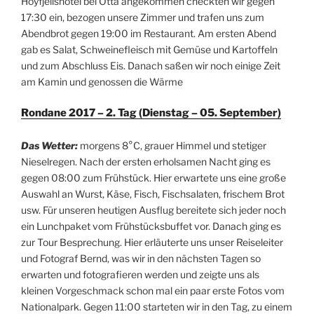
Höyfjellshotel bei Otta angekommen checkten wir gegen
17:30 ein, bezogen unsere Zimmer und trafen uns zum
Abendbrot gegen 19:00 im Restaurant. Am ersten Abend
gab es Salat, Schweinefleisch mit Gemüse und Kartoffeln
und zum Abschluss Eis. Danach saßen wir noch einige Zeit
am Kamin und genossen die Wärme
Rondane 2017 – 2. Tag (Dienstag – 05. September)
Das Wetter:
morgens 8°C, grauer Himmel und stetiger
Nieselregen. Nach der ersten erholsamen Nacht ging es
gegen 08:00 zum Frühstück. Hier erwartete uns eine große
Auswahl an Wurst, Käse, Fisch, Fischsalaten, frischem Brot
usw. Für unseren heutigen Ausflug bereitete sich jeder noch
ein Lunchpaket vom Frühstücksbuffet vor. Danach ging es
zur Tour Besprechung. Hier erläuterte uns unser Reiseleiter
und Fotograf Bernd, was wir in den nächsten Tagen so
erwarten und fotografieren werden und zeigte uns als
kleinen Vorgeschmack schon mal ein paar erste Fotos vom
Nationalpark. Gegen 11:00 starteten wir in den Tag, zu einem