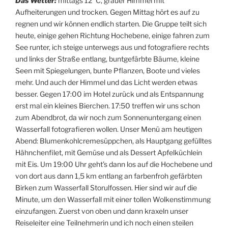
Das Wetter:
mittags 12°C, grauer Himmel mit
Aufheiterungen und trocken. Gegen Mittag hört es auf zu
regnen und wir können endlich starten. Die Gruppe teilt sich
heute, einige gehen Richtung Hochebene, einige fahren zum
See runter, ich steige unterwegs aus und fotografiere rechts
und links der Straße entlang, buntgefärbte Bäume, kleine
Seen mit Spiegelungen, bunte Pflanzen, Boote und vieles
mehr. Und auch der Himmel und das Licht werden etwas
besser. Gegen 17:00 im Hotel zurück und als Entspannung
erst mal ein kleines Bierchen. 17:50 treffen wir uns schon
zum Abendbrot, da wir noch zum Sonnenuntergang einen
Wasserfall fotografieren wollen. Unser Menü am heutigen
Abend: Blumenkohlcremesüppchen, als Hauptgang gefülltes
Hähnchenfilet, mit Gemüse und als Dessert Apfelküchlein
mit Eis. Um 19:00 Uhr geht’s dann los auf die Hochebene und
von dort aus dann 1,5 km entlang an farbenfroh gefärbten
Birken zum Wasserfall Storulfossen. Hier sind wir auf die
Minute, um den Wasserfall mit einer tollen Wolkenstimmung
einzufangen. Zuerst von oben und dann kraxeln unser
Reiseleiter eine Teilnehmerin und ich noch einen steilen