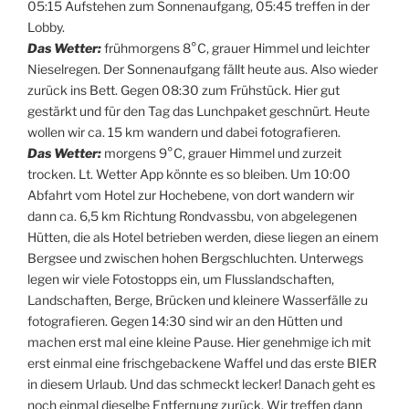
05:15 Aufstehen zum Sonnenaufgang, 05:45 treffen in der
Lobby.
Das Wetter:
frühmorgens 8°C, grauer Himmel und leichter
Nieselregen. Der Sonnenaufgang fällt heute aus. Also wieder
zurück ins Bett. Gegen 08:30 zum Frühstück. Hier gut
gestärkt und für den Tag das Lunchpaket geschnürt. Heute
wollen wir ca. 15 km wandern und dabei fotografieren.
Das Wetter:
morgens 9°C, grauer Himmel und zurzeit
trocken. Lt. Wetter App könnte es so bleiben. Um 10:00
Abfahrt vom Hotel zur Hochebene, von dort wandern wir
dann ca. 6,5 km Richtung Rondvassbu, von abgelegenen
Hütten, die als Hotel betrieben werden, diese liegen an einem
Bergsee und zwischen hohen Bergschluchten. Unterwegs
legen wir viele Fotostopps ein, um Flusslandschaften,
Landschaften, Berge, Brücken und kleinere Wasserfälle zu
fotografieren. Gegen 14:30 sind wir an den Hütten und
machen erst mal eine kleine Pause. Hier genehmige ich mit
erst einmal eine frischgebackene Waffel und das erste BIER
in diesem Urlaub. Und das schmeckt lecker! Danach geht es
noch einmal dieselbe Entfernung zurück. Wir treffen dann