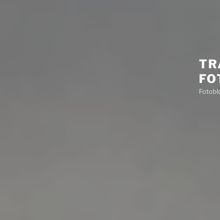
TR
FO
Fotobl