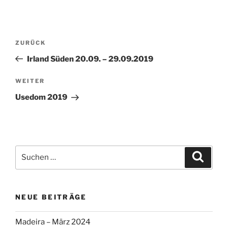
Beitragsnavigation
Vorheriger
ZURÜCK
Beitrag
Irland Süden 20.09. – 29.09.2019
Nächster
WEITER
Beitrag
Usedom 2019
Suche
Suche
nach:
NEUE BEITRÄGE
Madeira – März 2024