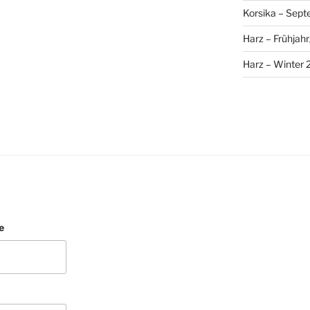
Korsika – Sep
Harz – Frühja
Harz – Winter 
e