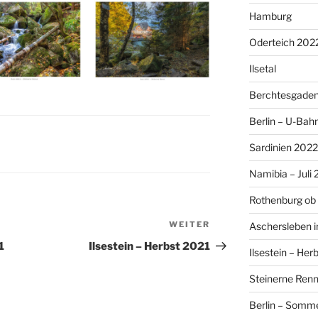
Hamburg
Oderteich 202
Ilsetal
Berchtesgade
Berlin – U-Bah
Sardinien 2022
Namibia – Juli
Rothenburg ob
WEITER
Nächster
Aschersleben 
Beitrag
1
Ilsestein – Herbst 2021
Ilsestein – Her
Steinerne Renn
Berlin – Somm