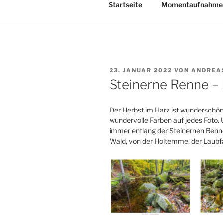
Startseite
Momentaufnahme
VERÖFFENTLICHT
23. JANUAR 2022
VON
ANDREA
AM
Steinerne Renne –
Der Herbst im Harz ist wunderschön
wundervolle Farben auf jedes Foto.
immer entlang der Steinernen Renne
Wald, von der Holtemme, der Laubf