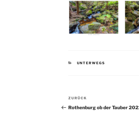
KATEGORIEN
UNTERWEGS
Beitragsnavigation
Vorheriger
ZURÜCK
Beitrag
Rothenburg ob der Tauber 202