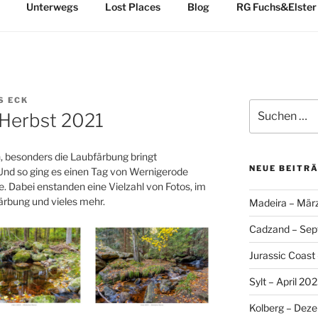
Unterwegs
Lost Places
Blog
RG Fuchs&Elster
S ECK
Suche
 Herbst 2021
nach:
, besonders die Laubfärbung bringt
NEUE BEITR
 Und so ging es einen Tag von Wernigerode
. Dabei enstanden eine Vielzahl von Fotos, im
ärbung und vieles mehr.
Madeira – Mär
Cadzand – Se
Jurassic Coast
Sylt – April 20
Kolberg – Dez