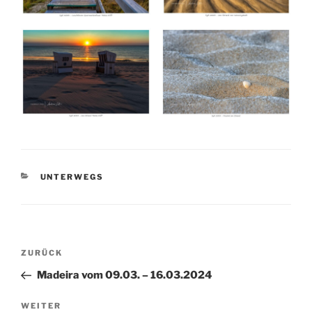
KATEGORIEN
UNTERWEGS
Beitragsnavigation
Vorheriger
ZURÜCK
Beitrag
Madeira vom 09.03. – 16.03.2024
Nächster
WEITER