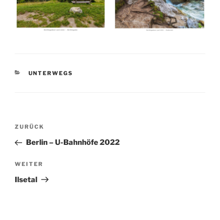
KATEGORIEN
UNTERWEGS
Beitragsnavigation
Vorheriger
ZURÜCK
Beitrag
Berlin – U-Bahnhöfe 2022
Nächster
WEITER
Beitrag
Ilsetal