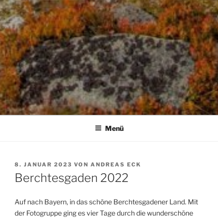
Menü
VERÖFFENTLICHT
8. JANUAR 2023
VON
ANDREAS ECK
AM
Berchtesgaden 2022
Auf nach Bayern, in das schöne Berchtesgadener Land. Mit
der Fotogruppe ging es vier Tage durch die wunderschöne