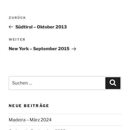
Beitragsnavigation
Vorheriger
ZURÜCK
Beitrag
Südtirol – Oktober 2013
Nächster
WEITER
Beitrag
New York – September 2015
Suche
Suche
nach:
NEUE BEITRÄGE
Madeira – März 2024