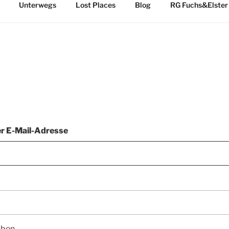
Unterwegs
Lost Places
Blog
RG Fuchs&Elster
r E-Mail-Adresse
iben