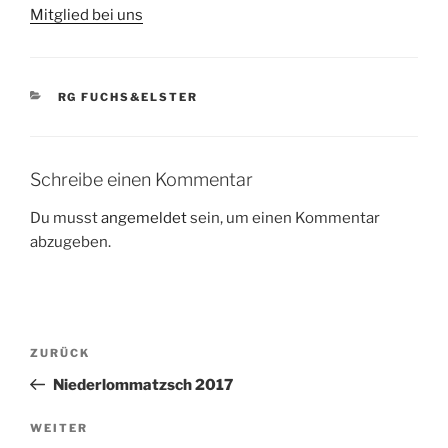
Mitglied bei uns
KATEGORIEN
RG FUCHS&ELSTER
Schreibe einen Kommentar
Du musst
angemeldet
sein, um einen Kommentar
abzugeben.
Beitragsnavigation
Vorheriger
ZURÜCK
Beitrag
Niederlommatzsch 2017
Nächster
WEITER